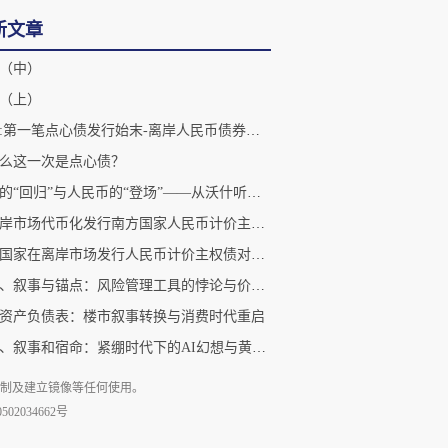
新文章
（中）
（上）
2007:第一笔点心债发行始末-离岸人民币债券市场诞生札记
么这一次是点心债？
美元的“回归”与人民币的“登场”——从沃什听证会看点心债市场变局
在离岸市场代币化发行南方国家人民币计价主权债（点心债）助力南方国家经济可持续发展（精简版）
南方国家在离岸市场发行人民币计价主权债对于人民币国际化的影响
逃逸、叙事与锚点：风险管理工具的悖论与价值重估
资产负债表：楼市叙事转换与消费时代重启
繁荣、叙事和宿命：紧绷时代下的AI幻想与黄金现实
复制及建立镜像等任何使用。
02034662号