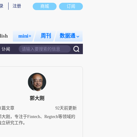
录
注册
商城
订阅
lish
mini+
周刊
数据通
讣闻
郭大刚
91篇文章
92天前更新
郭大刚，专注于Fintech、Regtech等领域的
独立研究工作。