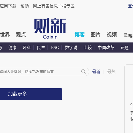
登
应用下载
帮助
网上有害信息举报专区
世界
观点
博客
图片
视频
Eng
源
健康
环科
民生
ESG
数字说
比较
中国改革
专题
最新
|
最热
加载更多